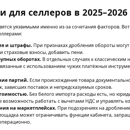
 для селлеров в 2025–2026
вятся уязвимыми именно из-за сочетания факторов. Вот
еллерами:
ия и штрафы.
При признаках дробления обороты могут
и страховые взносы, добавить пени.
рупных оборотах.
В отдельных случаях к классическим 
связанные с использованием чужих платёжных инструм
ние партий.
Если происхождение товара документально
к, зависших поставок и непредсказуемых сроков.
стоимостью.
Без белого импорта расходы есть, но юрид
е возможность работать с вычетами НДС и управлять к
ния на маркетплейсах.
При подозрениях на дробление
ощадка может ограничивать функции кабинета, запра
операционно.