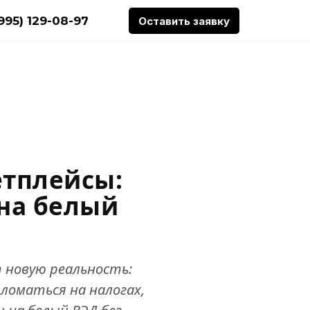
(995) 129-08-97
Оставить заявку
етплейсы:
 на белый
т новую реальность:
 ломаться на налогах,