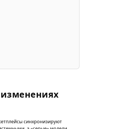
х изменениях
аркетплейсы синхронизируют
истемными, а «серые» модели