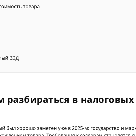
тоимость товара
елый ВЭД
м разбираться в налоговы
рый был хорошо заметен уже в 2025-м: государство и м
хождением товара. Требования к селлерам становятся с