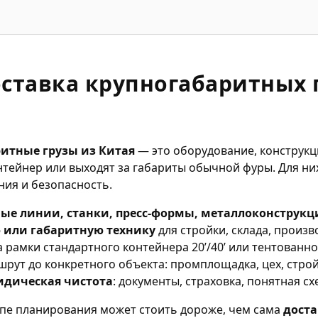
оставка крупногабаритных 
итные грузы из Китая
— это оборудование, конструкци
тейнер или выходят за габариты обычной фуры. Для них
ния и безопасность.
ые линии, станки, пресс-формы, металлоконструкц
 или габаритную технику
для стройки, склада, произв
а рамки стандартного контейнера 20’/40’ или тентованн
рут до конкретного объекта: промплощадка, цех, стро
идическая чистота
: документы, страховка, понятная сх
тапе планирования может стоить дороже, чем сама
доста