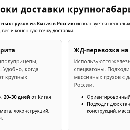
оки доставки крупногабар
ных грузов из Китая в Россию
используется нескольк
 вес и конечную точку доставки.
арита
ЖД-перевозка на
цполуприцепы,
Используются желез
 Удобно, когда
спецвагоны. Подходи
от крупных
массивных грузов с д
России.
к:
20–30 дней
от Китая
Ориентировочный
Подходит для: ста
, металлоконструкций,
конструкций, масс
я.