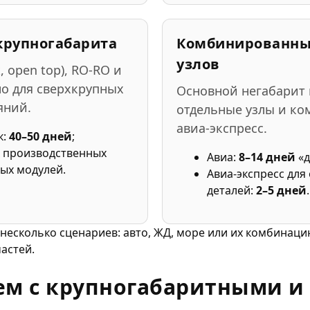
крупногабарита
Комбинированные
узлов
, open top), RO-RO и
о для сверхкрупных
Основной негабарит 
яний.
отдельные узлы и к
авиа-экспресс.
к:
40–50 дней
;
х производственных
Авиа:
8–14 дней
«д
лых модулей.
Авиа-экспресс для
деталей:
2–5 дней
.
 несколько сценариев: авто, ЖД, море или их комбинаци
астей.
ем с крупногабаритными и