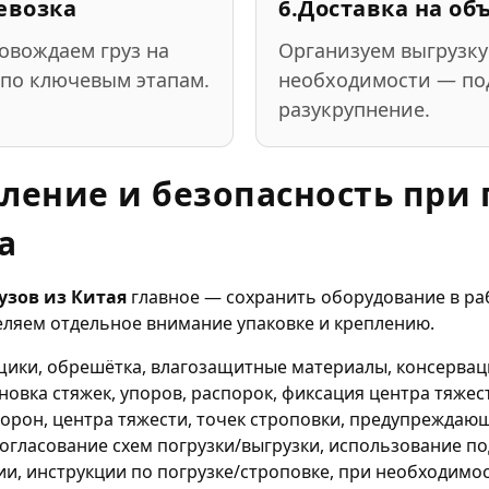
евозка
6.
Доставка на об
овождаем груз на
Организуем выгрузку
по ключевым этапам.
необходимости — по
разукрупнение.
пление и безопасность при
а
узов из Китая
главное — сохранить оборудование в ра
еляем отдельное внимание упаковке и креплению.
ики, обрешётка, влагозащитные материалы, консерваци
новка стяжек, упоров, распорок, фиксация центра тяжес
торон, центра тяжести, точек строповки, предупреждаю
огласование схем погрузки/выгрузки, использование п
и, инструкции по погрузке/строповке, при необходимо