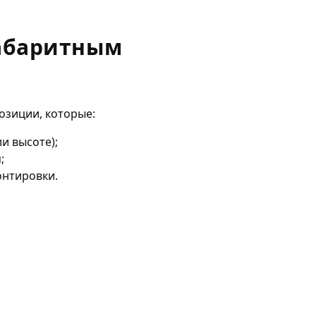
габаритным
зиции, которые:
и высоте);
;
онтировки.