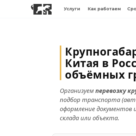
Услуги
Как работаем
Сро
Крупногаба
Китая в Рос
объёмных г
Организуем
перевозку кр
подбор транспорта (авто
оформление документов 
склада или объекта.