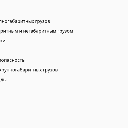
упногабаритных грузов
аритным и негабаритным грузом
вки
езопасность
 крупногабаритных грузов
оды