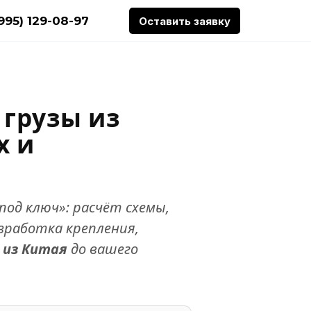
(995) 129-08-97
Оставить заявку
 грузы из
х и
под ключ»: расчёт схемы,
зработка крепления,
 из Китая
до вашего