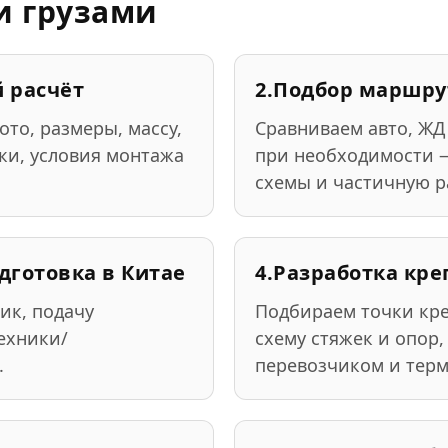
и грузами
 расчёт
2.
Подбор маршру
то, размеры, массу,
Сравниваем авто, ЖД
зки, условия монтажа
при необходимости 
схемы и частичную р
дготовка в Китае
4.
Разработка кре
ик, подачу
Подбираем точки кр
техники/
схему стяжек и опор,
.
перевозчиком и тер