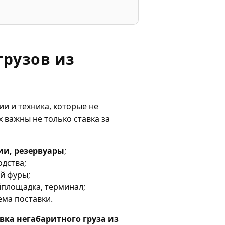
грузов из
и и техника, которые не
 важны не только ставка за
ии, резервуары
;
одства;
ой фуры;
йплощадка, терминал;
ема поставки.
вка негабаритного груза из