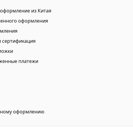
 оформление из Китая
оженного оформления
рмления
и сертификация
можки
оженные платежи
нному оформлению