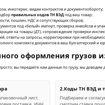
оза, инкотермс, видам контрактов и документообороту;
подбор
правильных кодов ТН ВЭД
под ваш товар;
ости, пошлин, НДС и сопутствующих сборов;
ументов под «белый» импорт, проверка инвойсов и упа
ларации на товары (ДТ), сопровождение проверки инспе
ей, ответы на запросы, корректировки при необходимос
полного комплекта документов в ваш бухгалтерский и ю
ного оформления грузов и
просто: вы передаёте нам данные по грузу, мы доводим д
ара
2.
Коды ТН ВЭД и 
 упаковочный лист,
Подбираем и соглас
словия поставки, ИНН
смотрим ставки пош