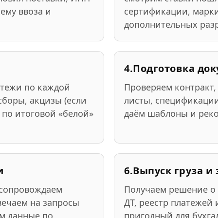
ему ввоза и
сертификации, марк
дополнительных раз
4.
Подготовка до
тежи по каждой
Проверяем контракт,
сборы, акцизы (если
листы, спецификаци
р по итоговой «белой»
даём шаблоны и рек
и
6.
Выпуск груза 
 сопровождаем
Получаем решение о 
вечаем на запросы
ДТ, реестр платежей 
м данные по
пригодный для бухга