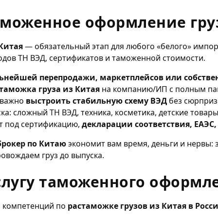
аможенное оформление гру
Китая
— обязательный этап для любого «белого» импорт
одов ТН ВЭД, сертификатов и таможенной стоимости.
ьнейшей перепродажи, маркетплейсов или собстве
таможка груза из Китая
на компанию/ИП с полным па
и важно
выстроить стабильную схему ВЭД
без сюрприз
ка: сложный ТН ВЭД, техника, косметика, детские товары
т под сертификацию,
декларации соответствия, ЕАЭС
рокер по Китаю
экономит вам время, деньги и нервы: 
овождаем груз до выпуска.
услугу таможенного оформл
р компетенций по
растаможке грузов из Китая в Росс