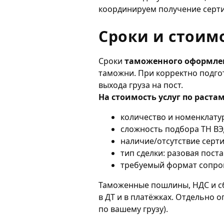
координируем получение серт
Сроки и стоим
Сроки
таможенного оформлен
таможни. При корректно подго
выхода груза на пост.
На стоимость услуг по раста
количество и номенклату
сложность подбора ТН ВЭ
наличие/отсутствие серт
тип сделки: разовая пост
требуемый формат сопров
Таможенные пошлины, НДС и с
в ДТ и в платёжках. Отдельно
по вашему грузу).