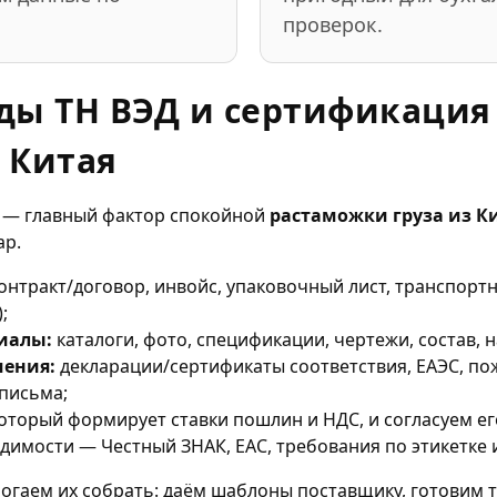
проверок.
ды ТН ВЭД и сертификация
 Китая
е — главный фактор спокойной
растаможки груза из К
ар.
онтракт/договор, инвойс, упаковочный лист, транспорт
;
иалы:
каталоги, фото, спецификации, чертежи, состав, 
шения:
декларации/сертификаты соответствия, ЕАЭС, п
 письма;
оторый формирует ставки пошлин и НДС, и согласуем его
димости — Честный ЗНАК, EAC, требования по этикетке 
могаем их собрать: даём шаблоны поставщику, готовим 