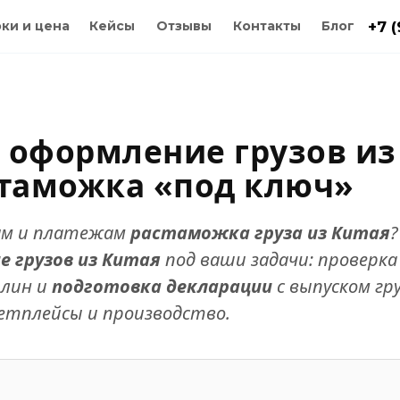
ки и цена
Кейсы
Отзывы
Контакты
Блог
+7 
 оформление грузов из
стаможка «под ключ»
ам и платежам
растаможка груза из Китая
?
 грузов из Китая
под ваши задачи: проверка
шлин и
подготовка декларации
с выпуском гру
етплейсы и производство.