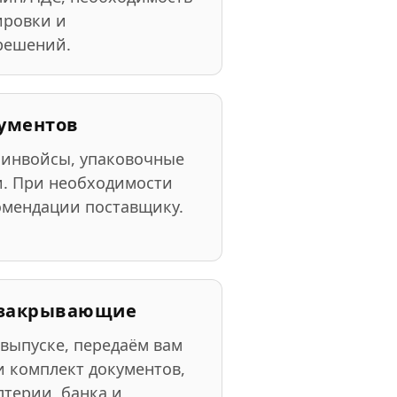
ировки и
решений.
кументов
 инвойсы, упаковочные
и. При необходимости
омендации поставщику.
и закрывающие
выпуске, передаём вам
и комплект документов,
лтерии, банка и