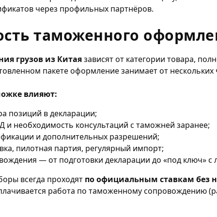
ификатов через профильных партнёров.
ость таможенного оформле
ия грузов из Китая
зависят от категории товара, пол
товленном пакете оформление занимает от нескольких ч
можке влияют:
ра позиций в декларации;
Д и необходимость консультаций с таможней заранее;
ификации и дополнительных разрешений;
авка, пилотная партия, регулярный импорт;
ождения — от подготовки декларации до «под ключ» с 
боры всегда проходят
по официальным ставкам без 
 оплачивается работа по таможенному сопровождению (р