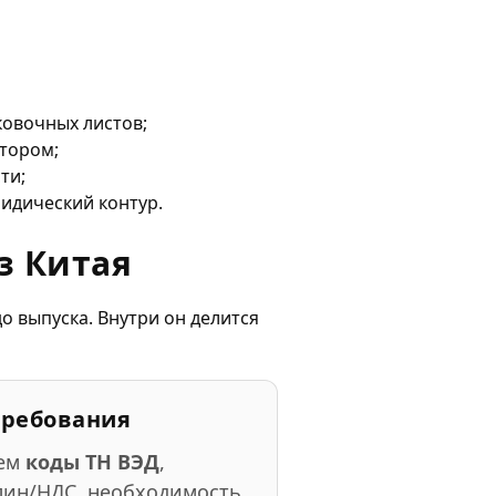
ковочных листов;
ктором;
ти;
ридический контур.
з Китая
о выпуска. Внутри он делится
требования
уем
коды ТН ВЭД
,
лин/НДС, необходимость