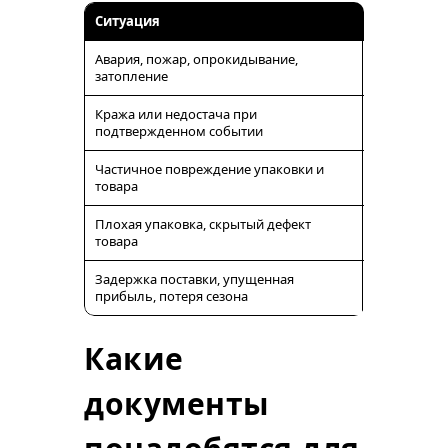
Ситуация
Чаще всег
Авария, пожар, опрокидывание,
обычно пок
затопление
Кража или недостача при
может покр
подтвержденном событии
Частичное повреждение упаковки и
часто покры
товара
условиями
Плохая упаковка, скрытый дефект
часто искл
товара
Задержка поставки, упущенная
обычно не
прибыль, потеря сезона
покрываетс
Какие
документы