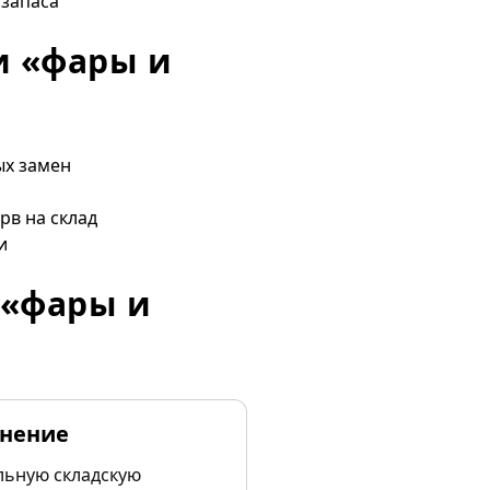
 запаса
и «фары и
ых замен
рв на склад
и
 «фары и
лнение
льную складскую