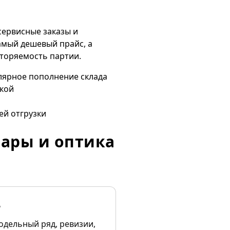
сервисные заказы и
амый дешевый прайс, а
вторяемость партии.
улярное пополнение склада
икой
ей отгрузки
фары и оптика
ь
одельный ряд, ревизии,