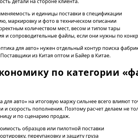
сть детали на стороне клиента.
рименяемость и единицы поставки в спецификации
ию, маркировку и фото в техническом описании
рректным количеством мест, весом и типом тары
ия и сопроводительные файлы, если они нужны по конк
оптика для авто» нужен отдельный контур поиска фабрик
е
Поставщики из Китая оптом
и
Байер в Китае
.
экономику по категории «ф
а для авто» на итоговую маржу сильнее всего влияют т
и и скорость пополнения. Поэтому расчет делаем не тол
иницу и по сценарию продаж.
тоимость образцов или пилотной поставки
сортировку, переупаковку и защиту груза