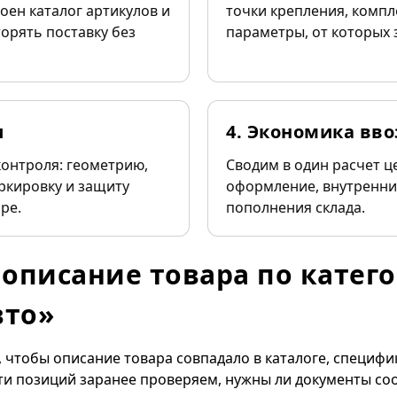
роен каталог артикулов и
точки крепления, компл
орять поставку без
параметры, от которых 
и
4. Экономика вво
контроля: геометрию,
Сводим в один расчет це
ркировку и защиту
оформление, внутренни
ре.
пополнения склада.
описание товара по катег
вто»
чтобы описание товара совпадало в каталоге, специфи
ти позиций заранее проверяем, нужны ли документы соо