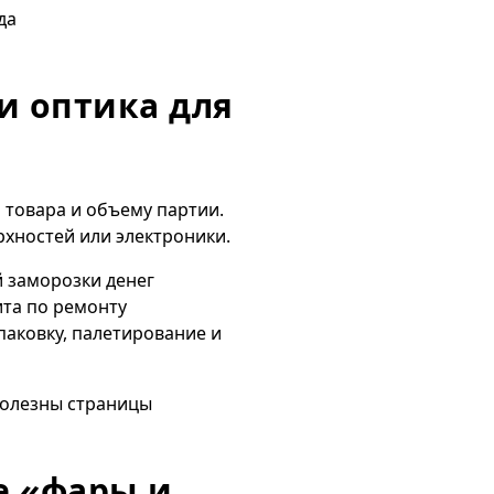
да
и оптика для
 товара и объему партии.
рхностей или электроники.
 заморозки денег
ита по ремонту
аковку, палетирование и
полезны страницы
е «фары и