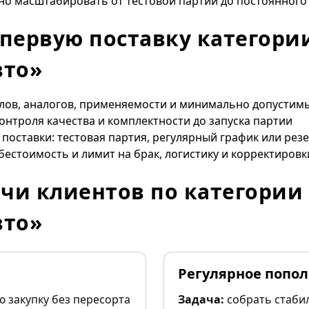
но масштабировать от тестовой партии до постоянного
 первую поставку категори
вто»
улов, аналогов, применяемости и минимально допустим
контроля качества и комплектности до запуска партии
поставки: тестовая партия, регулярный график или резе
бестоимость и лимит на брак, логистику и корректировк
чи клиентов по категории
вто»
Регулярное попо
 закупку без пересорта
Задача:
собрать стаби