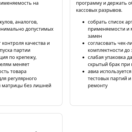
рименяемость на
программу и держать о
кассовых разрывов.
кулов, аналогов,
собрать список ар
инимально допустимых
применяемости и 
замен
т контроля качества и
согласовать чек-ли
пуска партии
комплектности до 
ция по крепежу,
слабая упаковка д
телям меняет
скрытый брак при 
сть товара
авиа используется
для регулярного
тестовых партий и
 матрицы без лишней
ремонту