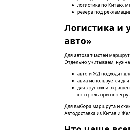
логистика по Китаю, 
резерв под рекламации
Логистика и 
авто»
Для автозапчастей маршрут 
Отдельно учитываем, нужна 
авто и ЖД подходят д
авиа используется для
для хрупких и окраше
контроль при перегру
Для выбора маршрута и схем
Автодоставка из Китая
и
Жел
Что чаще все