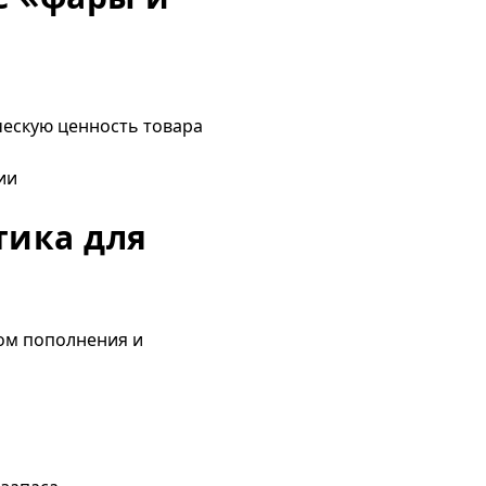
ческую ценность товара
ии
тика для
лом пополнения и