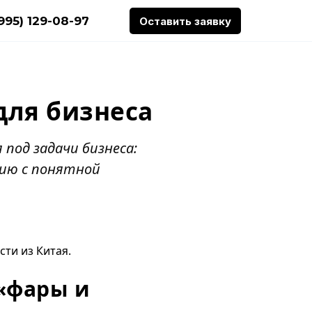
(995) 129-08-97
Оставить заявку
для бизнеса
под задачи бизнеса:
сию с понятной
сти из Китая
.
 «фары и