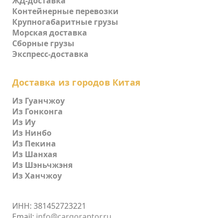
ЖД-доставка
Контейнерные перевозки
Крупногабаритные грузы
Морская доставка
Сборные грузы
Экспресс-доставка
Доставка из городов Китая
Из Гуанчжоу
Из Гонконга
Из Иу
Из Нинбо
Из Пекина
Из Шанхая
Из Шэньчжэня
Из Ханчжоу
ИНН: 381452723221
Email:
info@cargoraptor.ru