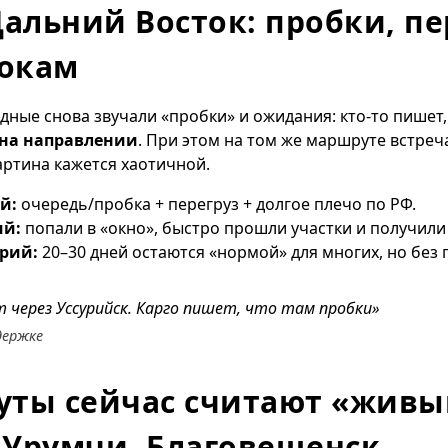
Дальний Восток: пробки, пе
рокам
ные снова звучали «пробки» и ожидания: кто-то пишет, 
 на направлении
. При этом на том же маршруте встре
картина кажется хаотичной.
й:
очередь/пробка + перегруз + долгое плечо по РФ.
ий:
попали в «окно», быстро прошли участки и получили 
рий:
20–30 дней остаются «нормой» для многих, но без 
ет через Уссурийск. Карго пишет, что там пробки»
держке
уты сейчас считают «живы
 Урумчи, Благовещенск