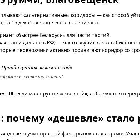
сплывают «альтернативные» коридоры — как способ уйти
 на 15 декабря чаще всего сравнивают:
риант «быстрее Беларуси» для части партий.
захстан и дальше в РФ) — часто звучит как «стабильнее,
торые перевозчики активно продвигают коридор со срок
. Правда ценник за кг конский»
промиссе “скорость vs цена”
не-TIR
: если маршрут не «сквозной», добавляются перег
с: почему «дешевле» стало
выходные звучит простой факт: рынок стал дороже. Учас