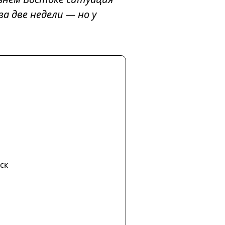
а две недели — но у
ск