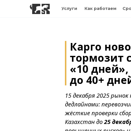
Услуги
Как работаем
Сро
Карго ново
тормозит 
«10 дней»,
до 40+ дне
15 декабря 2025 рынок
дедлайнами: перевозч
жёсткие проверки сбо
Казахстан до
25 декаб
повышенных рисков» из