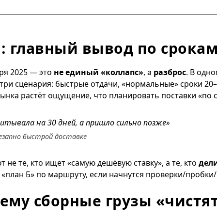
я: главный вывод по срока
бря 2025 — это
не единый «коллапс»
, а
разброс
. В одн
ри сценария: быстрые отдачи, «нормальные» сроки 20–3
 рынка растёт ощущение, что планировать поставки «по
читывала на 30 дней, а пришло сильно позже»
езапно быстрой доставке
не те, кто ищет «самую дешёвую ставку», а те, кто
дел
«план Б» по маршруту, если начнутся проверки/пробки/
чему сборные грузы «чистя