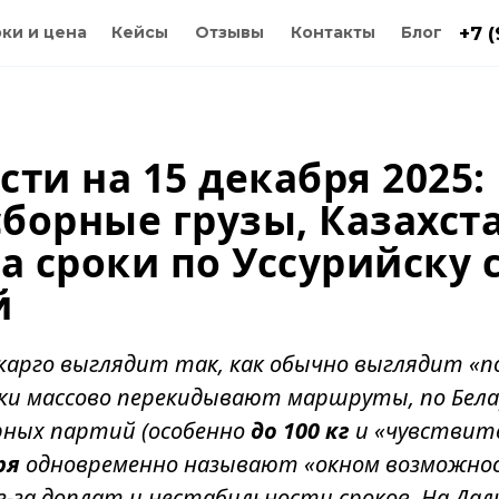
ки и цена
Кейсы
Отзывы
Контакты
Блог
+7 
сти на 15 декабря 2025:
сборные грузы, Казахс
 а сроки по Уссурийску с
й
 карго выглядит так, как обычно выглядит «п
ики массово перекидывают маршруты, по Бел
рных партий (особенно
до 100 кг
и «чувствите
ря
одновременно называют «окном возможнос
-за доплат и нестабильности сроков. На Да