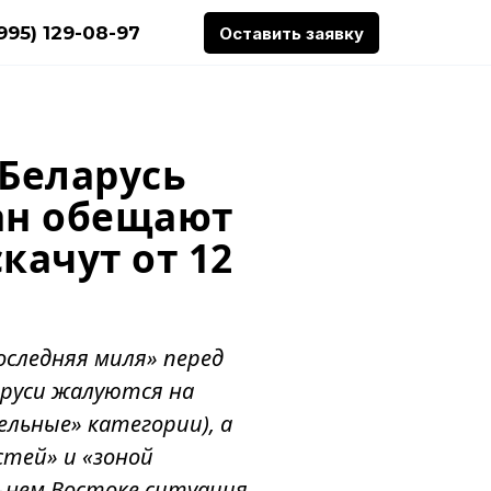
(995) 129-08-97
Оставить заявку
 Беларусь
тан обещают
качут от 12
оследняя миля» перед
аруси жалуются на
льные» категории), а
тей» и «зоной
льнем Востоке ситуация