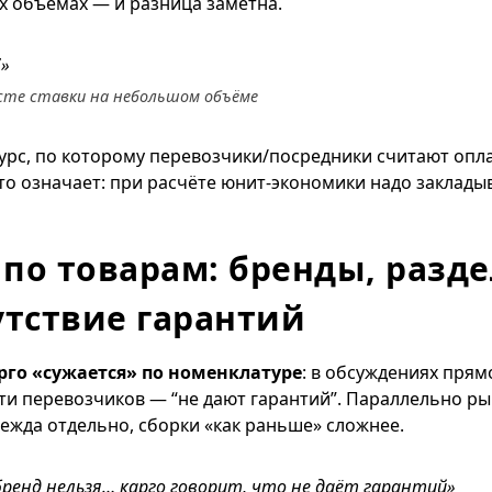
ых объёмах — и разница заметна.
7»
сте ставки на небольшом объёме
рс, по которому перевозчики/посредники считают опла
о означает: при расчёте юнит-экономики надо закладыва
по товарам: бренды, разд
утствие гарантий
рго «сужается» по номенклатуре
: в обсуждениях прям
асти перевозчиков — “не дают гарантий”. Параллельно 
дежда отдельно, сборки «как раньше» сложнее.
бренд нельзя… карго говорит, что не даёт гарантий»