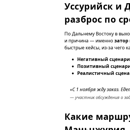
Уссурийск и 
разброс по с
По Дальнему Востоку в выход
и причина — именно
затор
быстрые кейсы, из-за чего 
Негативный сценари
Позитивный сценар
Реалистичный сцена
«С 1 ноября жду заказ. Ед
— участник обсуждения о за
Какие маршр
Маньчжурия,