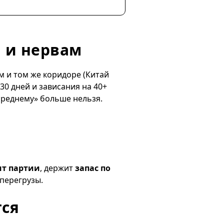
м и нервам
ом и том же коридоре (Китай
0 дней и зависания на 40+
 среднему» больше нельзя.
ит партии
, держит
запас по
перегрузы.
тся