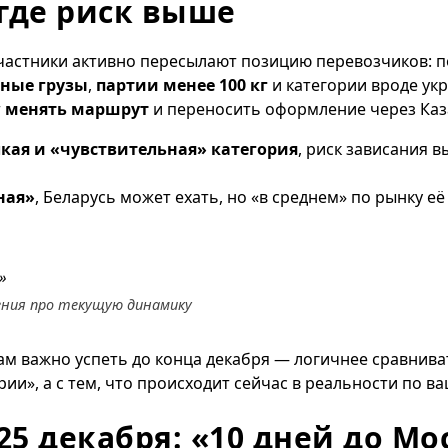
где риск выше
участники активно пересылают позицию перевозчиков: п
рные грузы
,
партии менее 100 кг
и категории вроде укр
т
менять маршрут
и переносить оформление через Каз
лкая и «чувствительная» категория
, риск зависания 
ная»
, Беларусь может ехать, но «в среднем» по рынку е
»
ения про текущую динамику
ам важно успеть до конца декабря — логичнее сравнива
и», а с тем, что происходит сейчас в реальности по ва
 25 декабря: «10 дней до М