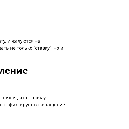
ту, и жалуются на
ть не только “ставку”, но и
еление
о пишут, что по ряду
рынок фиксирует возвращение