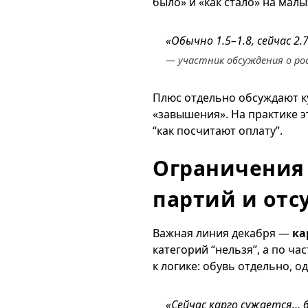
было» и «как стало» на мал
«Обычно 1.5–1.8, сейчас 2.
— участник обсуждения о ро
Плюс отдельно обсуждают ку
«завышения». На практике эт
“как посчитают оплату”.
Ограничения 
партий и отс
Важная линия декабря —
ка
категорий “нельзя”, а по ч
к логике: обувь отдельно, о
«Сейчас карго сужается… 