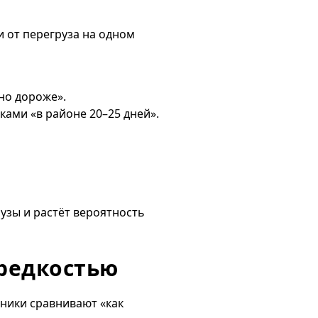
 от перегруза на одном
 но дороже».
ами «в районе 20–25 дней».
рузы и растёт вероятность
 редкостью
тники сравнивают «как