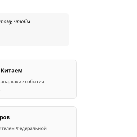
к тому, чтобы
с Китаем
тана, какие события
.
ёров
дителем Федеральной