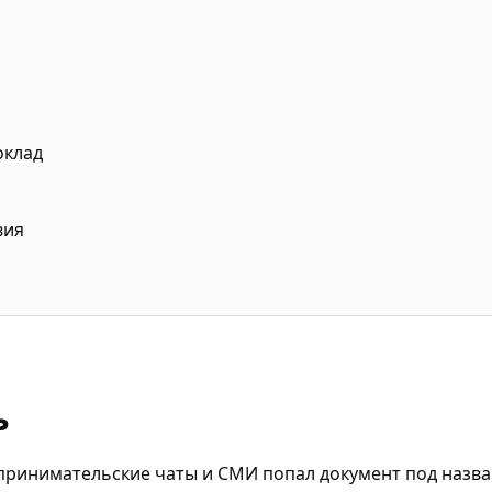
оклад
вия
ь
принимательские чаты и СМИ попал документ под назв