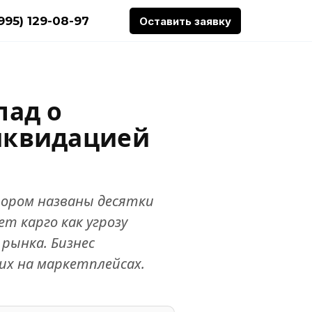
(995) 129-08-97
Оставить заявку
лад о
иквидацией
тором названы десятки
т карго как угрозу
рынка. Бизнес
х на маркетплейсах.