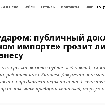
ки и цена
Кейсы
Отзывы
Контакты
Блог
+7 
ударом: публичный док
ном импорте» грозит л
знесу
иков рынка оказался публичный доклад, в ко
й, работающих с Китаем. Документ описывае
ности и предлагает меры по полной зачистке 
дар по тысячам предпринимателей, торгующи