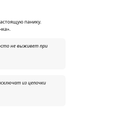
настоящую панику.
нка».
росто не выживет при
исключат из цепочки