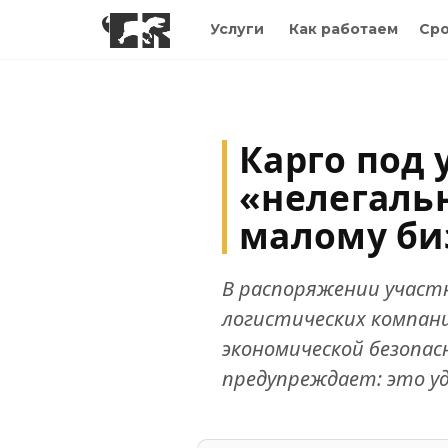
Услуги
Как работаем
Сро
Карго под 
«нелегаль
малому би
В распоряжении участн
логистических компани
экономической безопас
предупреждает: это у