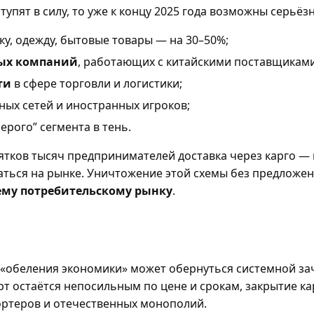
упят в силу, то уже к концу 2025 года возможны серьёз
ку, одежду, бытовые товары — на 30–50%;
ых компаний
, работающих с китайскими поставщиками
ти
в сфере торговли и логистики;
ных сетей и иностранных игроков;
серого” сегмента в тень.
ятков тысяч предпринимателей доставка через карго — н
аться на рынке. Уничтожение этой схемы без предложе
ему потребительскому рынку
.
 «обеления экономики» может обернуться системной зач
рт остаётся непосильным по цене и срокам, закрытие к
ортеров и отечественных монополий.