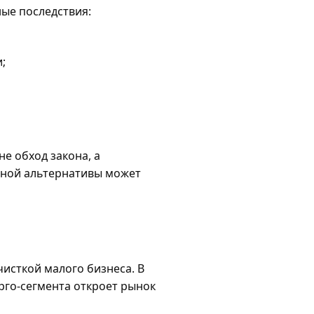
ные последствия:
;
е обход закона, а
нной альтернативы может
исткой малого бизнеса. В
арго-сегмента откроет рынок