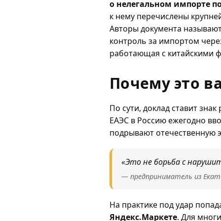
о нелегальном импорте п
к нему перечислены крупней
Авторы документа называют
контроль за импортом через
работающая с китайскими ф
Почему это в
По сути, доклад ставит знак
ЕАЭС в Россию ежегодно вв
подрывают отечественную э
«Это не борьба с наруши
— предприниматель из Екат
На практике под удар попа
Яндекс.Маркете
. Для мног