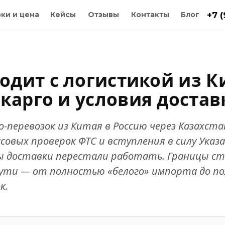
ки и цена
Кейсы
Отзывы
Контакты
Блог
+7 
одит с логистикой из К
арго и условия достав
о-перевозок из Китая в Россию через Казахст
ссовых проверок ФТС и вступления в силу Ука
ы доставки перестали работать. Границы с
ути — от полностью «белого» импорта до пол
к.