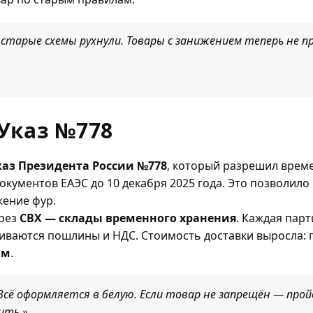
 старые схемы рухнули. Товары с занижением теперь не 
Указ №778
каз Президента России №778
, который разрешил врем
документов ЕАЭС до 10 декабря 2025 года. Это позволил
жение фур.
ерез
СВХ — склады временного хранения
. Каждая пар
чиваются пошлины и НДС. Стоимость доставки выросла: 
мм
.
 Всё оформляется в белую. Если товар не запрещён — про
ить.»