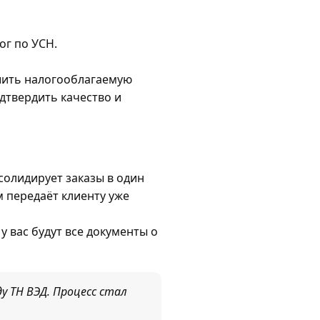
ог по УСН.
шить налогооблагаемую
дтвердить качество и
солидирует заказы в один
м передаёт клиенту уже
у вас будут все документы о
у ТН ВЭД. Процесс стал