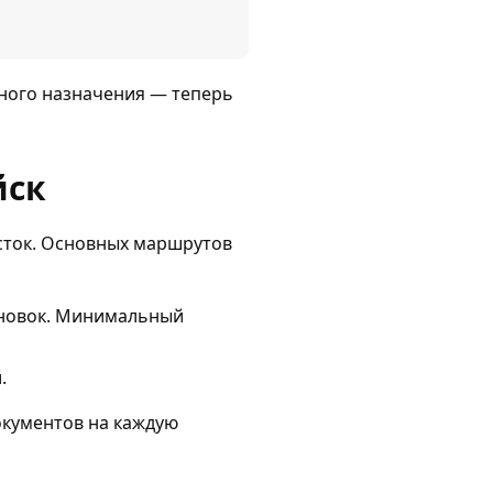
йного назначения — теперь
йск
осток. Основных маршрутов
ановок. Минимальный
.
окументов на каждую