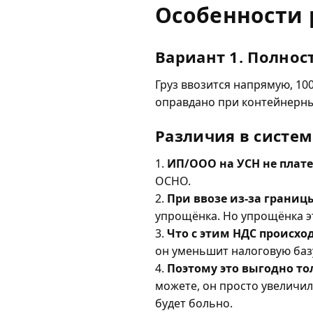
Особенности
Вариант 1. Полно
Груз ввозится напрямую, 10
оправдано при контейнерны
Различия в систем
1.
ИП/ООО на УСН не плат
ОСНО.
2.
При ввозе из-за границ
упрощёнка. Но упрощёнка э
3.
Что с этим НДС происхо
он уменьшит налоговую базу,
4.
Поэтому это выгодно то
можете, он просто увеличи
будет больно.