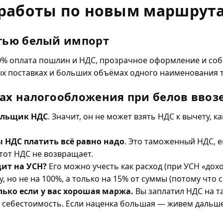
 работы по новым маршрут
стью белый импорт
0% оплата пошлин и НДС, прозрачное оформление и соб
х поставках и больших объёмах одного наименования т
ах налогообложения при белов ввоз
ельщик НДС
. Значит, он не может взять НДС к вычету, к
ы НДС платить всё равно надо
. Это таможенный НДС, е
тот НДС не возвращает.
дит на УСН?
Его можно учесть как расход (при УСН «дохо
 но не на 100%, а только на 15% от суммы (потому что 
лько если у вас хорошая маржа.
Вы заплатил НДС на т
л себестоимость. Если наценка большая — живем дальше