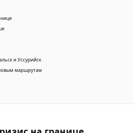
анице
ше
льск и Уссурийск
 новым маршрутам
кризис на границе