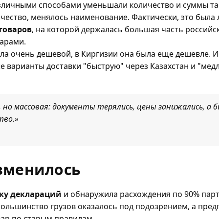
зличными способами уменьшали количество и суммы т
чество, менялось наименование. Фактически, это была
товаров
, на которой держалась большая часть российс
арами.
ла очень дешевой, в Киргизии она была еще дешевле. И
е варианты доставки "быструю" через Казахстан и "мед
 но массовая: документы терялись, цены занижались, а б
тво.»
зменилось
ку деклараций
и обнаружила расхождения по 90% парт
Большинство грузов оказалось под подозрением, а пред
ар по старым правилам.