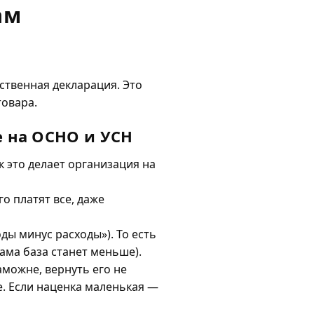
ам
ственная декларация. Это
овара.
е на ОСНО и УСН
ак это делает организация на
го платят все, даже
ды минус расходы»). То есть
сама база станет меньше).
аможне, вернуть его не
. Если наценка маленькая —