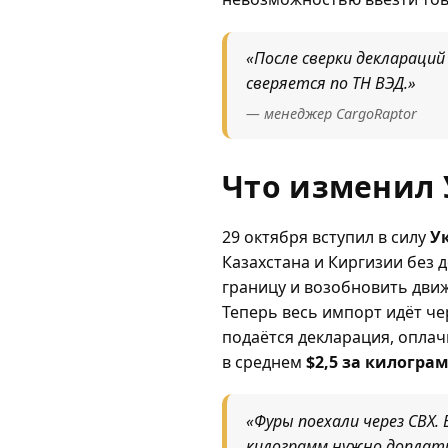
«После сверки деклараций
сверяется по ТН ВЭД.»
— менеджер CargoRaptor
Что изменил 
29 октября вступил в силу
У
Казахстана и Киргизии без 
границу и возобновить дви
Теперь весь импорт идёт ч
подаётся декларация, опла
в среднем
$2,5 за килогра
«Фуры поехали через СВХ.
килограмм нужно доплат