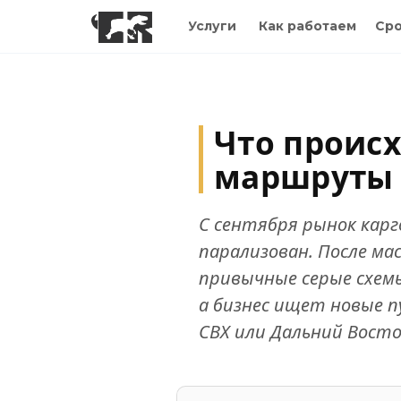
Услуги
Как работаем
Сро
Что происх
маршруты к
С сентября рынок карг
парализован. После ма
привычные серые схем
а бизнес ищет новые п
СВХ или Дальний Восто