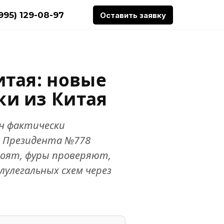
(995) 129-08-97
Оставить заявку
итая: новые
ки из Китая
ан фактически
за Президента №778
тоят, фуры проверяют,
улегальных схем через